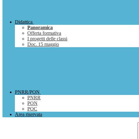
Didattica
Panoramica
Offerta formativa
I progetti delle classi
Doc. 15 maggio
PNRR/PON
PNRR
PON
POC
Area riservata