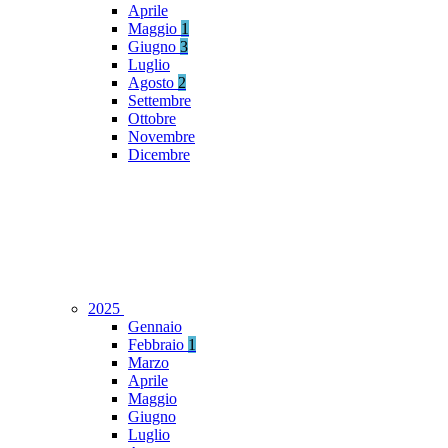
Aprile
Maggio
1
Giugno
3
Luglio
Agosto
2
Settembre
Ottobre
Novembre
Dicembre
2025
Gennaio
Febbraio
1
Marzo
Aprile
Maggio
Giugno
Luglio