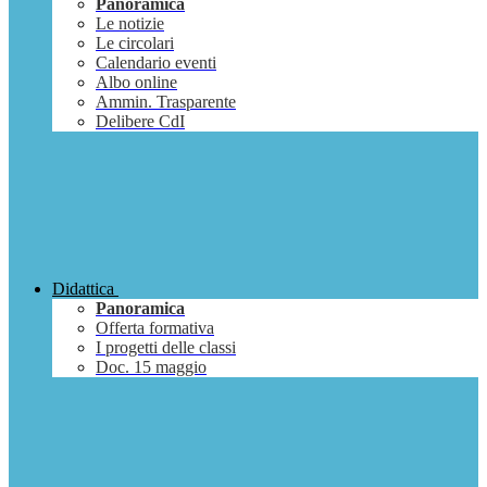
Panoramica
Le notizie
Le circolari
Calendario eventi
Albo online
Ammin. Trasparente
Delibere CdI
Didattica
Panoramica
Offerta formativa
I progetti delle classi
Doc. 15 maggio