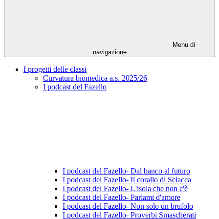
Menu di
navigazione
I progetti delle classi
Curvatura biomedica a.s. 2025/26
I podcast del Fazello
I podcast del Fazello- Dal banco al futuro
I podcast del Fazello- Il corallo di Sciacca
I podcast del Fazello- L'isola che non c'è
I podcast del Fazello- Parlami d'amore
I podcast del Fazello- Non solo un brufolo
I podcast del Fazello- Proverbi Smascherati