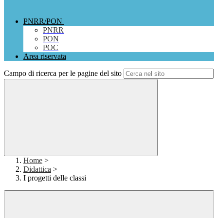
PNRR/PON
PNRR
PON
POC
Area riservata
Campo di ricerca per le pagine del sito
Home
>
Didattica
>
I progetti delle classi