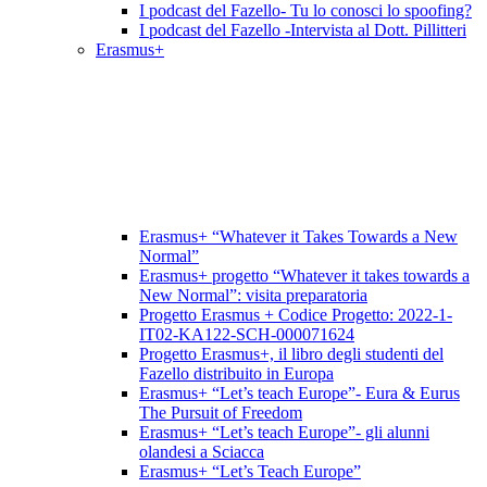
I podcast del Fazello- Tu lo conosci lo spoofing?
I podcast del Fazello -Intervista al Dott. Pillitteri
Erasmus+
Erasmus+ “Whatever it Takes Towards a New
Normal”
Erasmus+ progetto “Whatever it takes towards a
New Normal”: visita preparatoria
Progetto Erasmus + Codice Progetto: 2022-1-
IT02-KA122-SCH-000071624
Progetto Erasmus+, il libro degli studenti del
Fazello distribuito in Europa
Erasmus+ “Let’s teach Europe”- Eura & Eurus
The Pursuit of Freedom
Erasmus+ “Let’s teach Europe”- gli alunni
olandesi a Sciacca
Erasmus+ “Let’s Teach Europe”