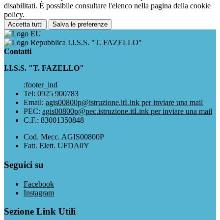
disabilitati. È possibile consultare l'elenco nella pagina della cookie
policy.
Accetta tutti
Salva le preferenze
I.I.S.S. "T. FAZELLO"
Contatti
I.I.S.S. "T. FAZELLO"
:footer_ind
Tel:
0925 900783
Email:
agis00800p@istruzione.it
Link per inviare una mail
PEC:
agis00800p@pec.istruzione.it
Link per inviare una mail
C.F.: 83001350848
Cod. Mecc. AGIS00800P
Fatt. Elett. UFDA0Y
Seguici su
Facebook
Instagram
Sezione Link Utili