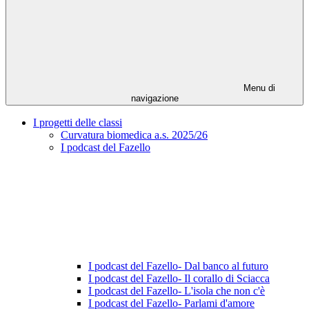
Menu di
navigazione
I progetti delle classi
Curvatura biomedica a.s. 2025/26
I podcast del Fazello
I podcast del Fazello- Dal banco al futuro
I podcast del Fazello- Il corallo di Sciacca
I podcast del Fazello- L'isola che non c'è
I podcast del Fazello- Parlami d'amore