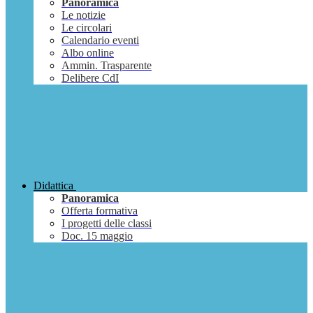
Panoramica
Le notizie
Le circolari
Calendario eventi
Albo online
Ammin. Trasparente
Delibere CdI
Didattica
Panoramica
Offerta formativa
I progetti delle classi
Doc. 15 maggio