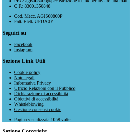
PEC:
agis00800p@pec.istruzione.it
Link per inviare una mail
C.F.: 83001350848
Cod. Mecc. AGIS00800P
Fatt. Elett. UFDA0Y
Seguici su
Facebook
Instagram
Sezione Link Utili
Cookie policy
Note legali
Informativa Privacy
Ufficio Relazioni con il Pubblico
Dichiarazione di accessibilità
Obiettivi di accessibilità
Whistleblowing
Gestione consensi cookie
Pagina visualizzata
1058
volte
Sezione Copyright