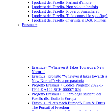
I podcast del Fazello- Parlami d'amore
I podcast del Fazello- Non solo un brufolo
I podcast del Fazello- Proverbi Smascherati
I podcast del Fazello- Tu lo conosci lo spoofing?
I podcast del Fazello -Intervista al Dott. Pillitteri
Erasmus+
Erasmus+ “Whatever it Takes Towards a New
Normal”
Erasmus+ progetto “Whatever it takes towards a
New Normal”: visita preparatoria
Progetto Erasmus + Codice Progetto: 2022-1-
IT02-KA122-SCH-000071624
Progetto Erasmus+, il libro degli studenti del
Fazello distribuito in Europa
Erasmus+ “Let’s teach Europe”- Eura & Eurus
The Pursuit of Freedom