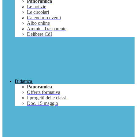
Panoramica
Le notizie
Le circolari
Calendario eventi
Albo online
Ammin. Trasparente
Delibere CdI
Didattica
Panoramica
Offerta formativa
I progetti delle classi
Doc. 15 maggio