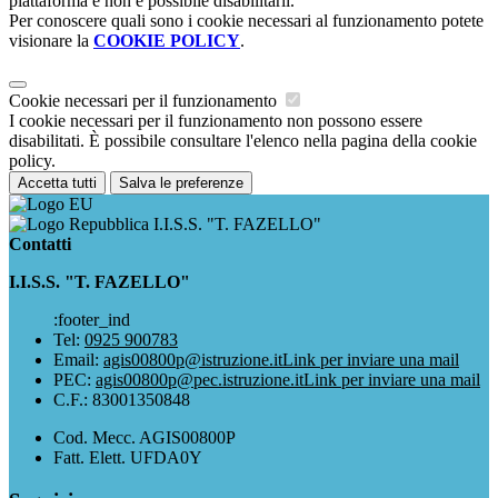
piattaforma e non è possibile disabilitarli.
Per conoscere quali sono i cookie necessari al funzionamento potete
visionare la
COOKIE POLICY
.
Cookie necessari per il funzionamento
I cookie necessari per il funzionamento non possono essere
disabilitati. È possibile consultare l'elenco nella pagina della cookie
policy.
Accetta tutti
Salva le preferenze
I.I.S.S. "T. FAZELLO"
Contatti
I.I.S.S. "T. FAZELLO"
:footer_ind
Tel:
0925 900783
Email:
agis00800p@istruzione.it
Link per inviare una mail
PEC:
agis00800p@pec.istruzione.it
Link per inviare una mail
C.F.: 83001350848
Cod. Mecc. AGIS00800P
Fatt. Elett. UFDA0Y