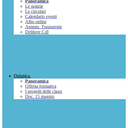
Panoramica
Le notizie
Le circolari
Calendario eventi
Albo online
Ammin. Trasparente
Delibere CdI
Didattica
Panoramica
Offerta formativa
I progetti delle classi
Doc. 15 maggio