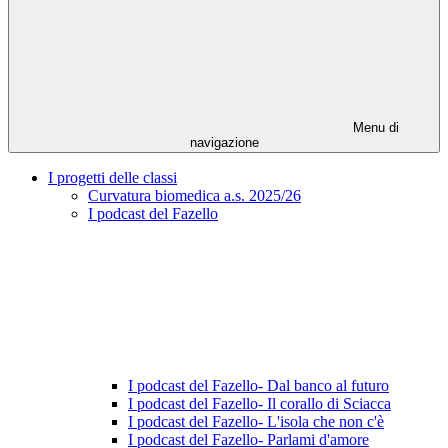
Menu di
navigazione
I progetti delle classi
Curvatura biomedica a.s. 2025/26
I podcast del Fazello
I podcast del Fazello- Dal banco al futuro
I podcast del Fazello- Il corallo di Sciacca
I podcast del Fazello- L'isola che non c'è
I podcast del Fazello- Parlami d'amore