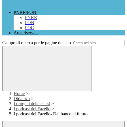
PNRR/PON
PNRR
PON
POC
Area riservata
Campo di ricerca per le pagine del sito
Home
>
Didattica
>
I progetti delle classi
>
I podcast del Fazello
>
I podcast del Fazello- Dal banco al futuro