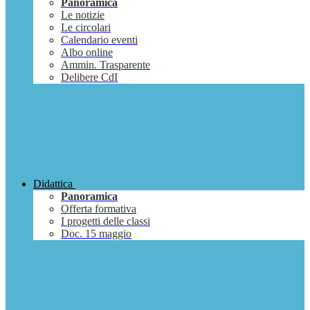
Panoramica
Le notizie
Le circolari
Calendario eventi
Albo online
Ammin. Trasparente
Delibere CdI
Didattica
Panoramica
Offerta formativa
I progetti delle classi
Doc. 15 maggio