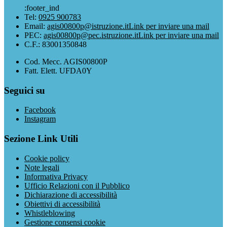
:footer_ind
Tel:
0925 900783
Email:
agis00800p@istruzione.it
Link per inviare una mail
PEC:
agis00800p@pec.istruzione.it
Link per inviare una mail
C.F.: 83001350848
Cod. Mecc. AGIS00800P
Fatt. Elett. UFDA0Y
Seguici su
Facebook
Instagram
Sezione Link Utili
Cookie policy
Note legali
Informativa Privacy
Ufficio Relazioni con il Pubblico
Dichiarazione di accessibilità
Obiettivi di accessibilità
Whistleblowing
Gestione consensi cookie