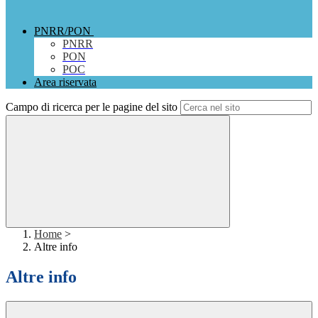
PNRR/PON
PNRR
PON
POC
Area riservata
Campo di ricerca per le pagine del sito
Home
>
Altre info
Altre info