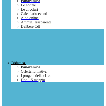
Panoramica
Le notizie
Le circolari
Calendario eventi
Albo online
Ammin. Trasparente
Delibere CdI
Didattica
Panoramica
Offerta formativa
I progetti delle classi
Doc. 15 maggio