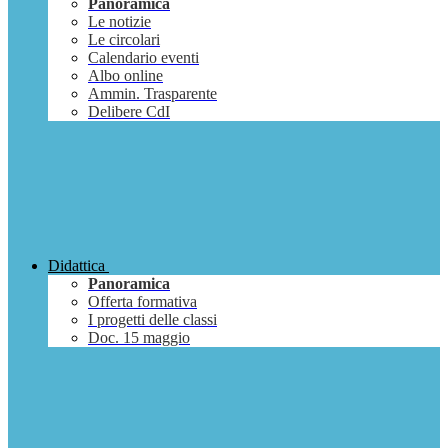
Panoramica
Le notizie
Le circolari
Calendario eventi
Albo online
Ammin. Trasparente
Delibere CdI
Didattica
Panoramica
Offerta formativa
I progetti delle classi
Doc. 15 maggio