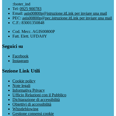
:footer_ind
Tel:
0925 900783
Email:
agis00800p@istruzione.it
Link per inviare una mail
PEC:
agis00800p@pec.istruzione.it
Link per inviare una mail
C.F.: 83001350848
Cod. Mecc. AGIS00800P
Fatt. Elett. UFDA0Y
Seguici su
Facebook
Instagram
Sezione Link Utili
Cookie policy
Note legali
Informativa Privacy
Ufficio Relazioni con il Pubblico
Dichiarazione di accessibilità
Obiettivi di accessibilità
Whistleblowing
Gestione consensi cookie