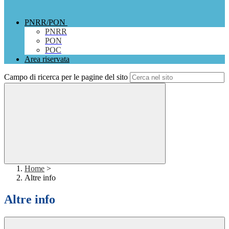
PNRR/PON
PNRR
PON
POC
Area riservata
Campo di ricerca per le pagine del sito
Home
>
Altre info
Altre info