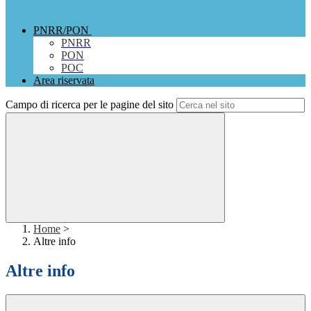
PNRR/PON
PNRR
PON
POC
Area riservata
Campo di ricerca per le pagine del sito
Home
>
Altre info
Altre info