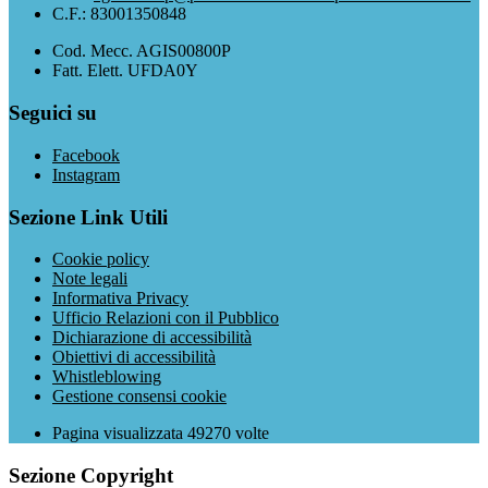
C.F.: 83001350848
Cod. Mecc. AGIS00800P
Fatt. Elett. UFDA0Y
Seguici su
Facebook
Instagram
Sezione Link Utili
Cookie policy
Note legali
Informativa Privacy
Ufficio Relazioni con il Pubblico
Dichiarazione di accessibilità
Obiettivi di accessibilità
Whistleblowing
Gestione consensi cookie
Pagina visualizzata
49270
volte
Sezione Copyright