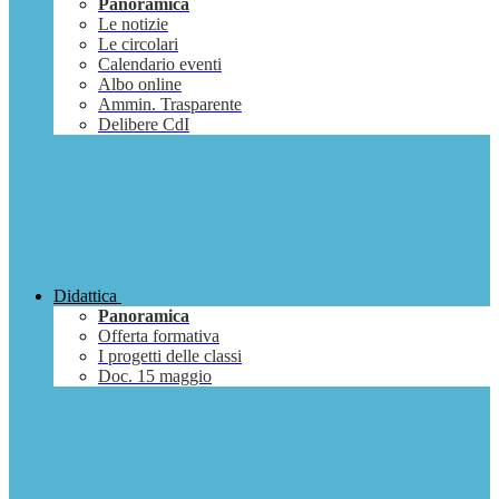
Panoramica
Le notizie
Le circolari
Calendario eventi
Albo online
Ammin. Trasparente
Delibere CdI
Didattica
Panoramica
Offerta formativa
I progetti delle classi
Doc. 15 maggio