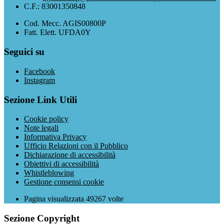
C.F.: 83001350848
Cod. Mecc. AGIS00800P
Fatt. Elett. UFDA0Y
Seguici su
Facebook
Instagram
Sezione Link Utili
Cookie policy
Note legali
Informativa Privacy
Ufficio Relazioni con il Pubblico
Dichiarazione di accessibilità
Obiettivi di accessibilità
Whistleblowing
Gestione consensi cookie
Pagina visualizzata
49267
volte
Sezione Copyright