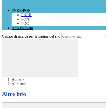
PNRR/PON
PNRR
PON
POC
Area riservata
Campo di ricerca per le pagine del sito
Home
>
Altre info
Altre info