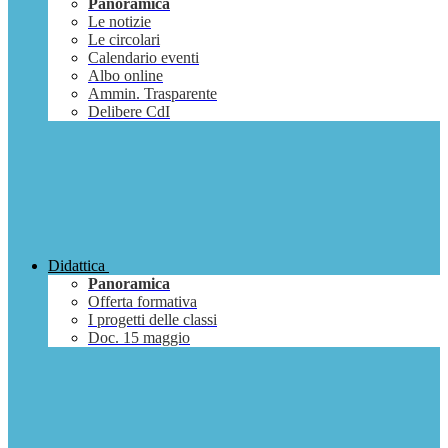
Panoramica
Le notizie
Le circolari
Calendario eventi
Albo online
Ammin. Trasparente
Delibere CdI
Didattica
Panoramica
Offerta formativa
I progetti delle classi
Doc. 15 maggio