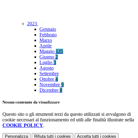
2023
Gennaio
Febbraio
Marzo
Aprile
Maggio
125
Giugno
2
Luglio
3
Agosto
Settembre
Ottobre
4
Novembre
9
Dicembre
8
Nessun contenuto da visualizzare
Questo sito o gli strumenti terzi da questo utilizzati si avvalgono di
cookie necessari al funzionamento ed utili alle finalità illustrate nella
COOKIE POLICY
.
Personalizza
Rifiuta tutti
i cookies
Accetta tutti
i cookies