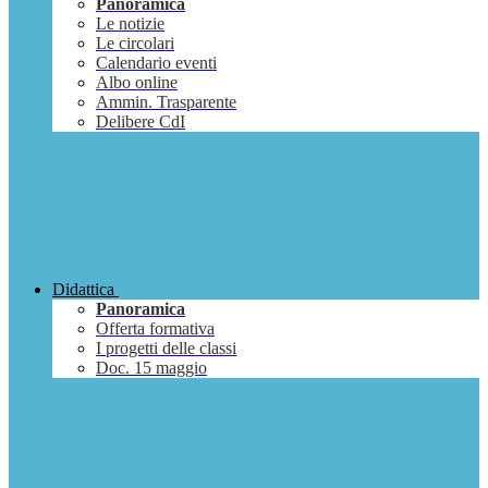
Panoramica
Le notizie
Le circolari
Calendario eventi
Albo online
Ammin. Trasparente
Delibere CdI
Didattica
Panoramica
Offerta formativa
I progetti delle classi
Doc. 15 maggio