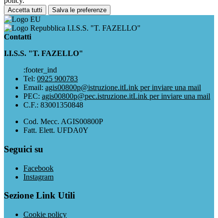
policy.
Accetta tutti
Salva le preferenze
I.I.S.S. "T. FAZELLO"
Contatti
I.I.S.S. "T. FAZELLO"
:footer_ind
Tel:
0925 900783
Email:
agis00800p@istruzione.it
Link per inviare una mail
PEC:
agis00800p@pec.istruzione.it
Link per inviare una mail
C.F.: 83001350848
Cod. Mecc. AGIS00800P
Fatt. Elett. UFDA0Y
Seguici su
Facebook
Instagram
Sezione Link Utili
Cookie policy