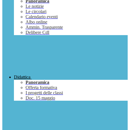
Panoramica
Le notizie
Le circolari
Calendario eventi
Albo online
Ammin. Trasparente
Delibere CdI
Didattica
Panoramica
Offerta formativa
I progetti delle classi
Doc. 15 maggio