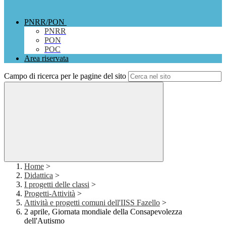
PNRR/PON
PNRR
PON
POC
Area riservata
Campo di ricerca per le pagine del sito
Home
>
Didattica
>
I progetti delle classi
>
Progetti-Attività
>
Attività e progetti comuni dell'IISS Fazello
>
2 aprile, Giornata mondiale della Consapevolezza
dell'Autismo