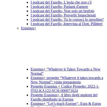
I podcast del Fazello- L'isola che non c'è
I podcast del Fazello- Parlami d'amore
I podcast del Fazello- Non solo un brufolo
I podcast del Fazello- Proverbi Smascherati
I podcast del Fazello- Tu lo conosci lo spoofing?
I podcast del Fazello -Intervista al Dott. Pillitteri
Erasmus+
Erasmus+ “Whatever it Takes Towards a New
Normal”
Erasmus+ progetto “Whatever it takes towards a
New Normal”: visita preparatoria
Progetto Erasmus + Codice Progetto: 2022-1-
IT02-KA122-SCH-000071624
Progetto Erasmus+, il libro degli studenti del
Fazello distribuito in Europa
Erasmus+ “Let’s teach Europe”- Eura & Eurus