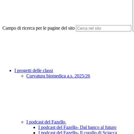
Campo di ricerca per le pagine del sito
I progetti delle classi
Curvatura biomedica a.s. 2025/26
I podcast del Fazello
I podcast del Fazello- Dal banco al futuro
I podcast del Fazello- Il corallo di Sciacca