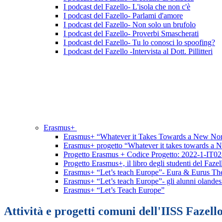
I podcast del Fazello- L'isola che non c'è
I podcast del Fazello- Parlami d'amore
I podcast del Fazello- Non solo un brufolo
I podcast del Fazello- Proverbi Smascherati
I podcast del Fazello- Tu lo conosci lo spoofing?
I podcast del Fazello -Intervista al Dott. Pillitteri
Erasmus+
Erasmus+ “Whatever it Takes Towards a New No
Erasmus+ progetto “Whatever it takes towards a N
Progetto Erasmus + Codice Progetto: 2022-1-I
Progetto Erasmus+, il libro degli studenti del Fazel
Erasmus+ “Let’s teach Europe”- Eura & Eurus The
Erasmus+ “Let’s teach Europe”- gli alunni olandes
Erasmus+ “Let’s Teach Europe”
Attività e progetti comuni dell'IISS Fazell