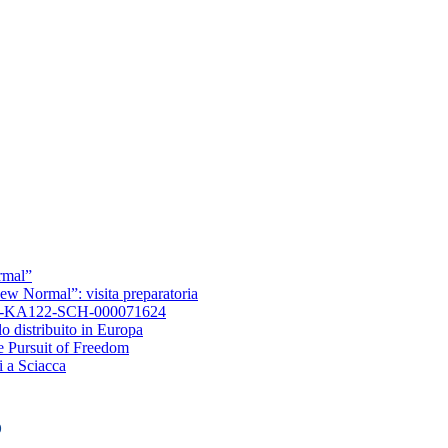
rmal”
ew Normal”: visita preparatoria
T02-KA122-SCH-000071624
lo distribuito in Europa
 Pursuit of Freedom
i a Sciacca
o