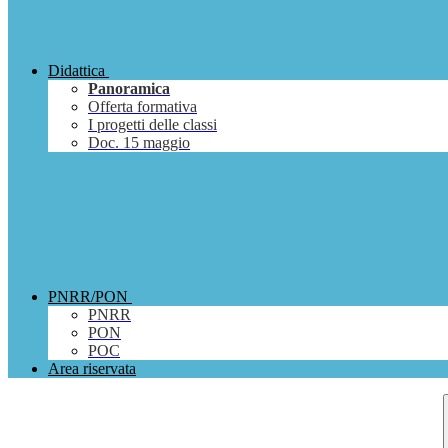
Didattica
Panoramica
Offerta formativa
I progetti delle classi
Doc. 15 maggio
PNRR/PON
PNRR
PON
POC
Area riservata