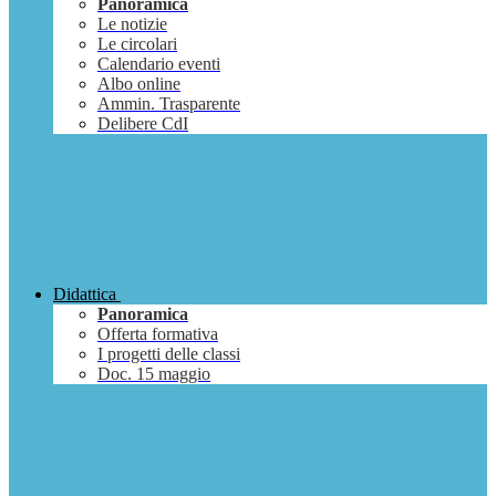
Panoramica
Le notizie
Le circolari
Calendario eventi
Albo online
Ammin. Trasparente
Delibere CdI
Didattica
Panoramica
Offerta formativa
I progetti delle classi
Doc. 15 maggio