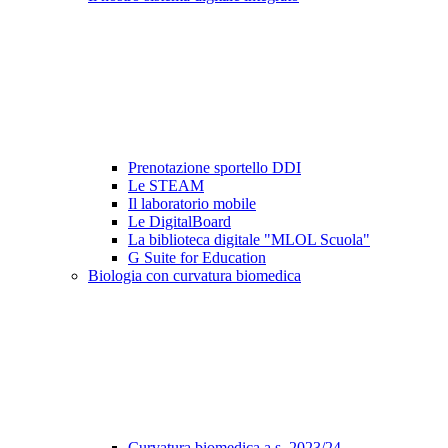
Prenotazione sportello DDI
Le STEAM
Il laboratorio mobile
Le DigitalBoard
La biblioteca digitale "MLOL Scuola"
G Suite for Education
Biologia con curvatura biomedica
Curvatura biomedica a.s. 2023/24