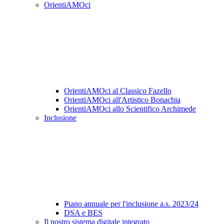
OrientiAMOci
OrientiAMOci al Classico Fazello
OrientiAMOci all'Artistico Bonachia
OrientiAMOci allo Scientifico Archimede
Inclusione
Piano annuale per l'inclusione a.s. 2023/24
DSA e BES
Il nostro sistema digitale integrato