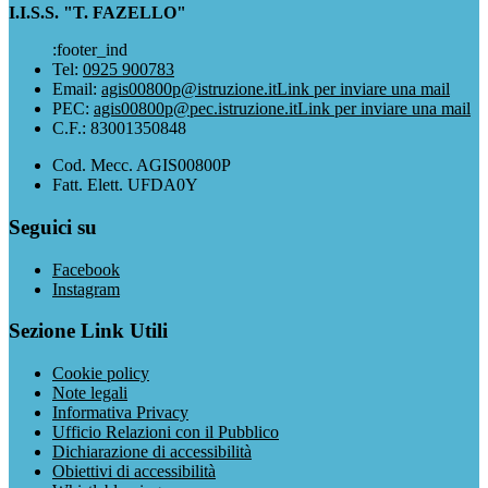
I.I.S.S. "T. FAZELLO"
:footer_ind
Tel:
0925 900783
Email:
agis00800p@istruzione.it
Link per inviare una mail
PEC:
agis00800p@pec.istruzione.it
Link per inviare una mail
C.F.: 83001350848
Cod. Mecc. AGIS00800P
Fatt. Elett. UFDA0Y
Seguici su
Facebook
Instagram
Sezione Link Utili
Cookie policy
Note legali
Informativa Privacy
Ufficio Relazioni con il Pubblico
Dichiarazione di accessibilità
Obiettivi di accessibilità