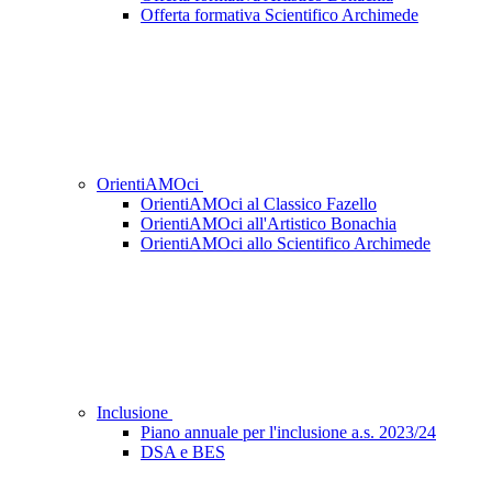
Offerta formativa Scientifico Archimede
OrientiAMOci
OrientiAMOci al Classico Fazello
OrientiAMOci all'Artistico Bonachia
OrientiAMOci allo Scientifico Archimede
Inclusione
Piano annuale per l'inclusione a.s. 2023/24
DSA e BES