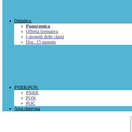
Didattica
Panoramica
Offerta formativa
I progetti delle classi
Doc. 15 maggio
PNRR/PON
PNRR
PON
POC
Area riservata