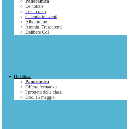
Panoramica
Le notizie
Le circolari
Calendario eventi
Albo online
Ammin. Trasparente
Delibere CdI
Didattica
Panoramica
Offerta formativa
I progetti delle classi
Doc. 15 maggio