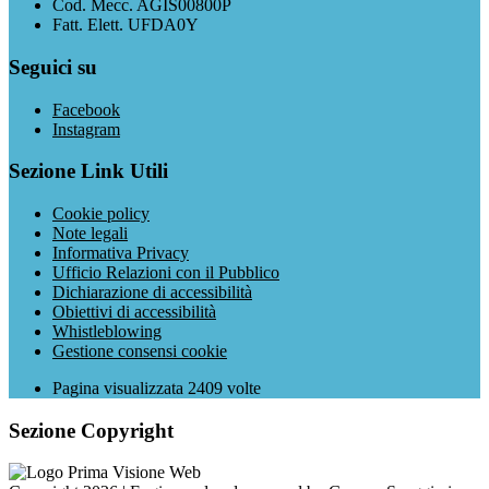
Cod. Mecc. AGIS00800P
Fatt. Elett. UFDA0Y
Seguici su
Facebook
Instagram
Sezione Link Utili
Cookie policy
Note legali
Informativa Privacy
Ufficio Relazioni con il Pubblico
Dichiarazione di accessibilità
Obiettivi di accessibilità
Whistleblowing
Gestione consensi cookie
Pagina visualizzata
2409
volte
Sezione Copyright