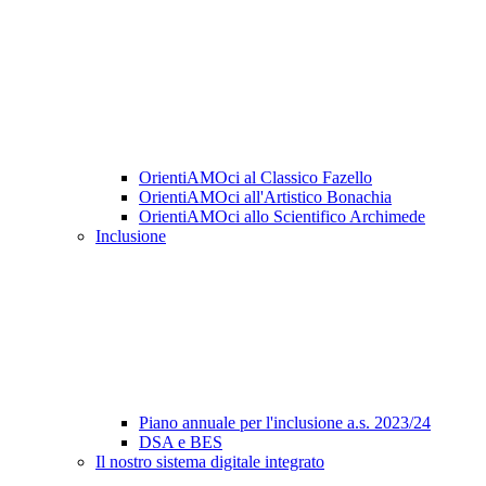
OrientiAMOci al Classico Fazello
OrientiAMOci all'Artistico Bonachia
OrientiAMOci allo Scientifico Archimede
Inclusione
Piano annuale per l'inclusione a.s. 2023/24
DSA e BES
Il nostro sistema digitale integrato