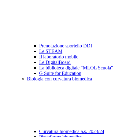
Prenotazione sportello DDI
Le STEAM
Il laboratorio mobile
Le DigitalBoard
La biblioteca digitale "MLOL Scuola"
G Suite for Education
Biologia con curvatura biomedica
Curvatura biomedica a.s. 2023/24
Piattaforma biomedico