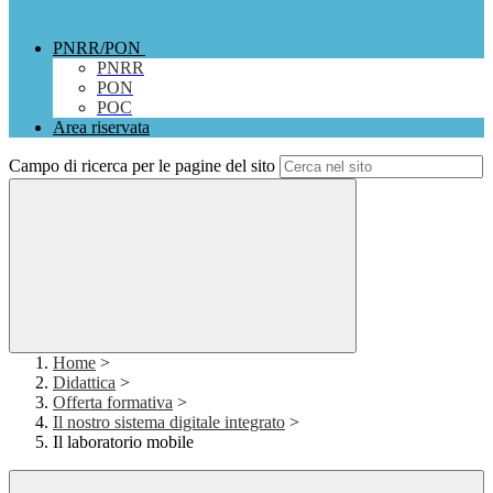
PNRR/PON
PNRR
PON
POC
Area riservata
Campo di ricerca per le pagine del sito
Home
>
Didattica
>
Offerta formativa
>
Il nostro sistema digitale integrato
>
Il laboratorio mobile