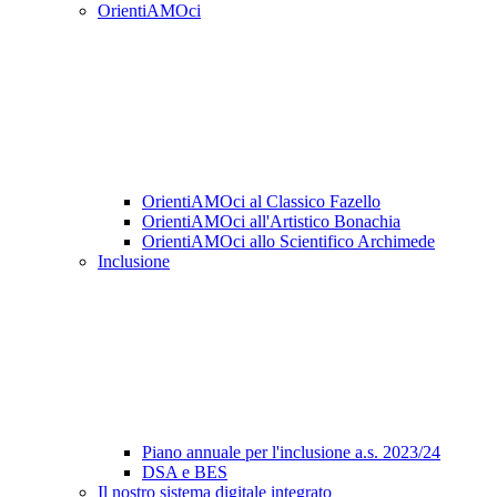
OrientiAMOci
OrientiAMOci al Classico Fazello
OrientiAMOci all'Artistico Bonachia
OrientiAMOci allo Scientifico Archimede
Inclusione
Piano annuale per l'inclusione a.s. 2023/24
DSA e BES
Il nostro sistema digitale integrato