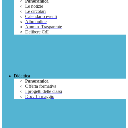
Panoramica
Le notizie
Le circolari
Calendario eventi
Albo online
Ammin. Trasparente
Delibere CdI
Didattica
Panoramica
Offerta formativa
I progetti delle classi
Doc. 15 maggio