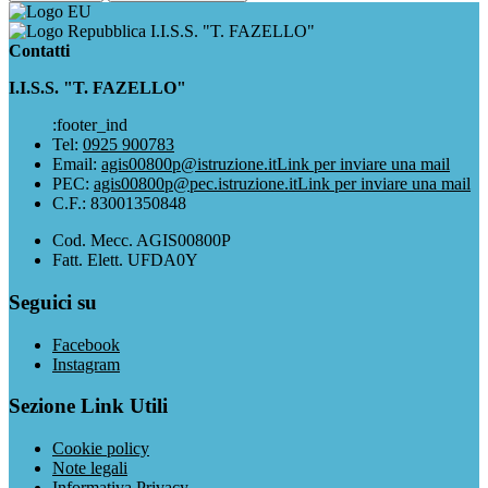
I.I.S.S. "T. FAZELLO"
Contatti
I.I.S.S. "T. FAZELLO"
:footer_ind
Tel:
0925 900783
Email:
agis00800p@istruzione.it
Link per inviare una mail
PEC:
agis00800p@pec.istruzione.it
Link per inviare una mail
C.F.: 83001350848
Cod. Mecc. AGIS00800P
Fatt. Elett. UFDA0Y
Seguici su
Facebook
Instagram
Sezione Link Utili
Cookie policy
Note legali
Informativa Privacy