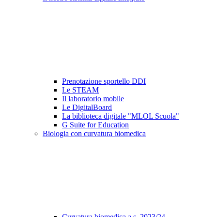
Prenotazione sportello DDI
Le STEAM
Il laboratorio mobile
Le DigitalBoard
La biblioteca digitale "MLOL Scuola"
G Suite for Education
Biologia con curvatura biomedica
Curvatura biomedica a.s. 2023/24