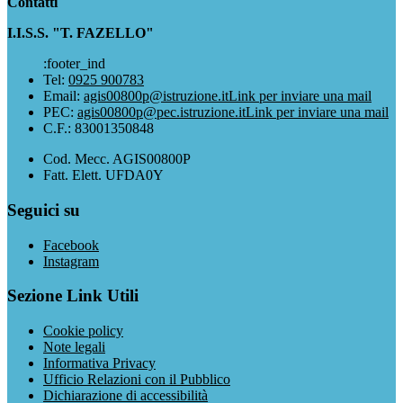
Contatti
I.I.S.S. "T. FAZELLO"
:footer_ind
Tel:
0925 900783
Email:
agis00800p@istruzione.it
Link per inviare una mail
PEC:
agis00800p@pec.istruzione.it
Link per inviare una mail
C.F.: 83001350848
Cod. Mecc. AGIS00800P
Fatt. Elett. UFDA0Y
Seguici su
Facebook
Instagram
Sezione Link Utili
Cookie policy
Note legali
Informativa Privacy
Ufficio Relazioni con il Pubblico
Dichiarazione di accessibilità