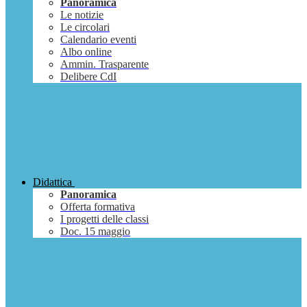
Panoramica
Le notizie
Le circolari
Calendario eventi
Albo online
Ammin. Trasparente
Delibere CdI
Didattica
Panoramica
Offerta formativa
I progetti delle classi
Doc. 15 maggio