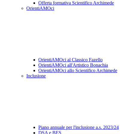
Offerta formativa Scientifico Archimede
OrientiAMOci
OrientiAMOci al Classico Fazello
OrientiAMOci all'Artistico Bonachia
OrientiAMOci allo Scientifico Archimede
Inclusione
Piano annuale per l'inclusione a.s. 2023/24
DSA e BES