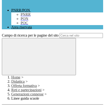
PNRR/PON
PNRR
PON
POC
Area riservata
Campo di ricerca per le pagine del sito
Home
>
Didattica
>
Offerta formativa
>
Reti e partecipazioni
>
Generazioni connesse
>
Linee guida scuole