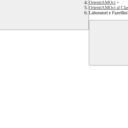
OrientiAMOci
>
OrientiAMOci al Clas
Laboratori e Fazellini