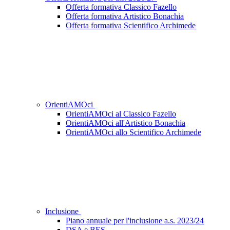
Offerta formativa Classico Fazello
Offerta formativa Artistico Bonachia
Offerta formativa Scientifico Archimede
OrientiAMOci
OrientiAMOci al Classico Fazello
OrientiAMOci all'Artistico Bonachia
OrientiAMOci allo Scientifico Archimede
Inclusione
Piano annuale per l'inclusione a.s. 2023/24
DSA e BES