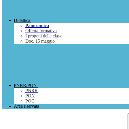
Didattica
Panoramica
Offerta formativa
I progetti delle classi
Doc. 15 maggio
PNRR/PON
PNRR
PON
POC
Area riservata