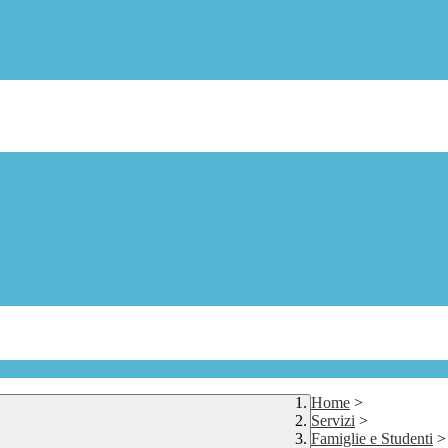
Home
>
Servizi
>
Famiglie e Studenti
>