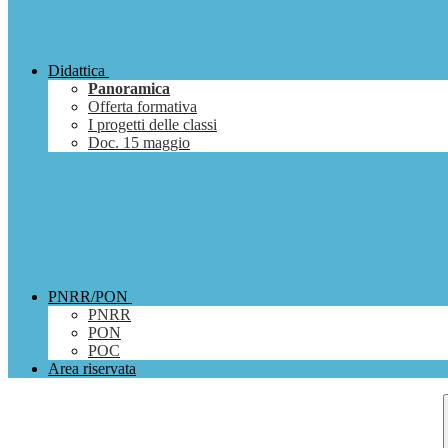
Didattica
Panoramica
Offerta formativa
I progetti delle classi
Doc. 15 maggio
PNRR/PON
PNRR
PON
POC
Area riservata