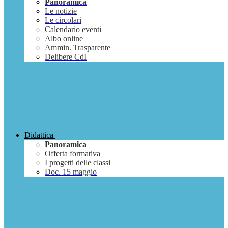
Panoramica
Le notizie
Le circolari
Calendario eventi
Albo online
Ammin. Trasparente
Delibere CdI
Didattica
Panoramica
Offerta formativa
I progetti delle classi
Doc. 15 maggio