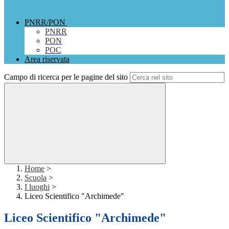
PNRR/PON
PNRR
PON
POC
Area riservata
Campo di ricerca per le pagine del sito
Home
>
Scuola
>
I luoghi
>
Liceo Scientifico "Archimede"
Liceo Scientifico "Archimede"