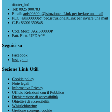
:footer_ind
Tel:
0925 900783
Email:
agis00800p@istruzione.it
Link per inviare una mail
PEC:
agis00800p@pec.istruzione.it
Link per inviare una mail
C.F.: 83001350848
Cod. Mecc. AGIS00800P
Fatt. Elett. UFDA0Y
Seguici su
Facebook
Instagram
Sezione Link Utili
Cookie policy
Note legali
Informativa Privacy
Ufficio Relazioni con il Pubblico
Dichiarazione di accessibilità
Obiettivi di accessibilità
Whistleblowing
Gestione consensi cookie