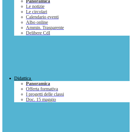
Panoramica
Le notizie
Le circolari
Calendario eventi
Albo online
Ammin. Trasparente
Delibere CdI
Didattica
Panoramica
Offerta formativa
I progetti delle classi
Doc. 15 maggio