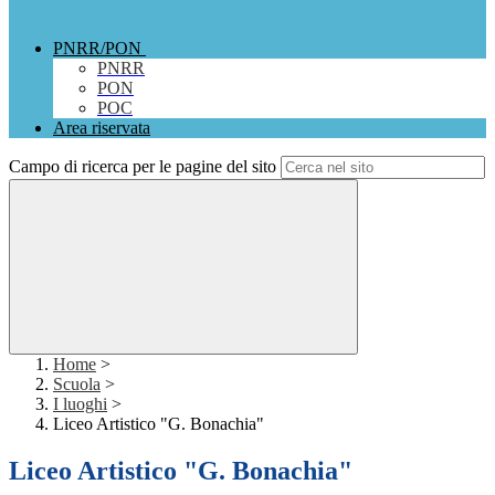
PNRR/PON
PNRR
PON
POC
Area riservata
Campo di ricerca per le pagine del sito
Home
>
Scuola
>
I luoghi
>
Liceo Artistico "G. Bonachia"
Liceo Artistico "G. Bonachia"