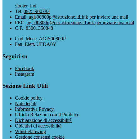
:footer_ind
Tel:
0925 900783
Email:
agis00800p@istruzione.it
Link per inviare una mail
PEC:
agis00800p@pec.istruzione.it
Link per inviare una mail
C.F.: 83001350848
Cod. Mecc. AGIS00800P
Fatt. Elett. UFDA0Y
Seguici su
Facebook
Instagram
Sezione Link Utili
Cookie policy
Note legali
Informativa Privacy
Ufficio Relazioni con il Pubblico
Dichiarazione di accessibilità
Obiettivi di accessibilità
Whistleblowing
Gestione consensi cookie