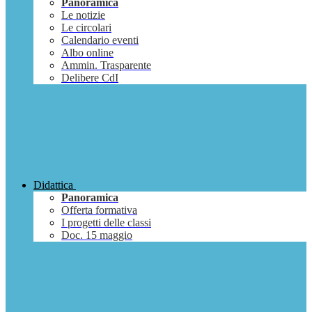
Panoramica
Le notizie
Le circolari
Calendario eventi
Albo online
Ammin. Trasparente
Delibere CdI
Didattica
Panoramica
Offerta formativa
I progetti delle classi
Doc. 15 maggio