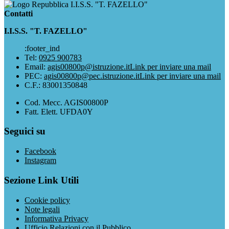
I.I.S.S. "T. FAZELLO"
Contatti
I.I.S.S. "T. FAZELLO"
:footer_ind
Tel:
0925 900783
Email:
agis00800p@istruzione.it
Link per inviare una mail
PEC:
agis00800p@pec.istruzione.it
Link per inviare una mail
C.F.: 83001350848
Cod. Mecc. AGIS00800P
Fatt. Elett. UFDA0Y
Seguici su
Facebook
Instagram
Sezione Link Utili
Cookie policy
Note legali
Informativa Privacy
Ufficio Relazioni con il Pubblico