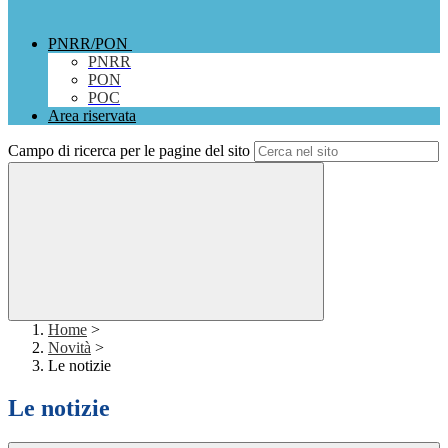
PNRR/PON
PNRR
PON
POC
Area riservata
Campo di ricerca per le pagine del sito
Home
>
Novità
>
Le notizie
Le notizie