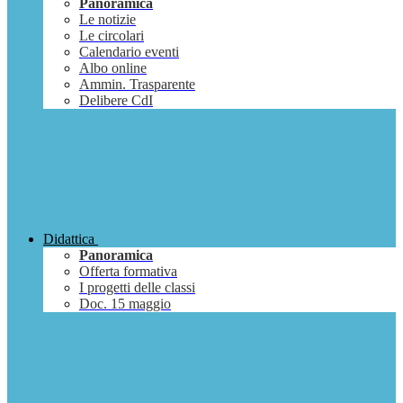
Panoramica
Le notizie
Le circolari
Calendario eventi
Albo online
Ammin. Trasparente
Delibere CdI
Didattica
Panoramica
Offerta formativa
I progetti delle classi
Doc. 15 maggio