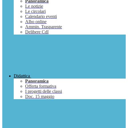
Panoramica
Le notizie
Le circolari
Calendario eventi
Albo online
Ammin. Trasparente
Delibere CdI
Didattica
Panoramica
Offerta formativa
I progetti delle classi
Doc. 15 maggio