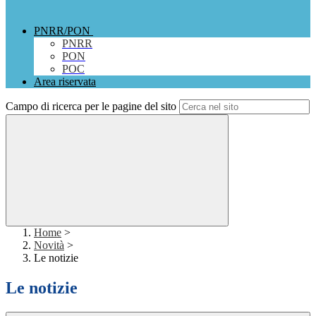
PNRR/PON
PNRR
PON
POC
Area riservata
Campo di ricerca per le pagine del sito
Home
>
Novità
>
Le notizie
Le notizie