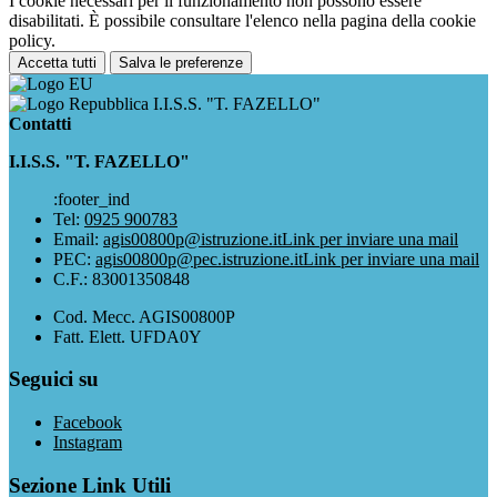
I cookie necessari per il funzionamento non possono essere
disabilitati. È possibile consultare l'elenco nella pagina della cookie
policy.
Accetta tutti
Salva le preferenze
I.I.S.S. "T. FAZELLO"
Contatti
I.I.S.S. "T. FAZELLO"
:footer_ind
Tel:
0925 900783
Email:
agis00800p@istruzione.it
Link per inviare una mail
PEC:
agis00800p@pec.istruzione.it
Link per inviare una mail
C.F.: 83001350848
Cod. Mecc. AGIS00800P
Fatt. Elett. UFDA0Y
Seguici su
Facebook
Instagram
Sezione Link Utili