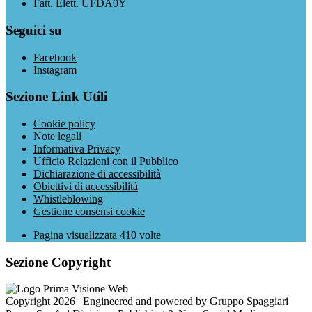
Fatt. Elett. UFDA0Y
Seguici su
Facebook
Instagram
Sezione Link Utili
Cookie policy
Note legali
Informativa Privacy
Ufficio Relazioni con il Pubblico
Dichiarazione di accessibilità
Obiettivi di accessibilità
Whistleblowing
Gestione consensi cookie
Pagina visualizzata
410
volte
Sezione Copyright
Copyright 2026 | Engineered and powered by Gruppo Spaggiari