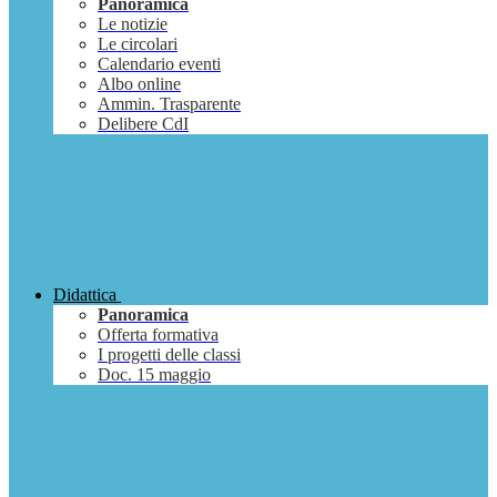
Panoramica
Le notizie
Le circolari
Calendario eventi
Albo online
Ammin. Trasparente
Delibere CdI
Didattica
Panoramica
Offerta formativa
I progetti delle classi
Doc. 15 maggio