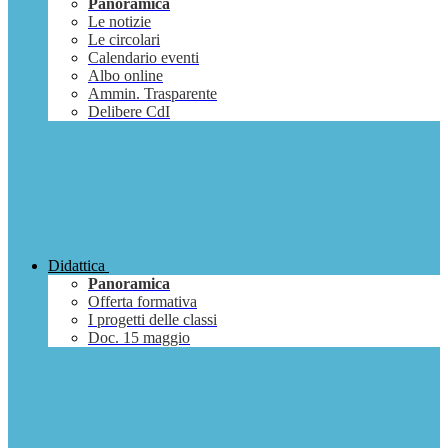
Panoramica
Le notizie
Le circolari
Calendario eventi
Albo online
Ammin. Trasparente
Delibere CdI
Didattica
Panoramica
Offerta formativa
I progetti delle classi
Doc. 15 maggio