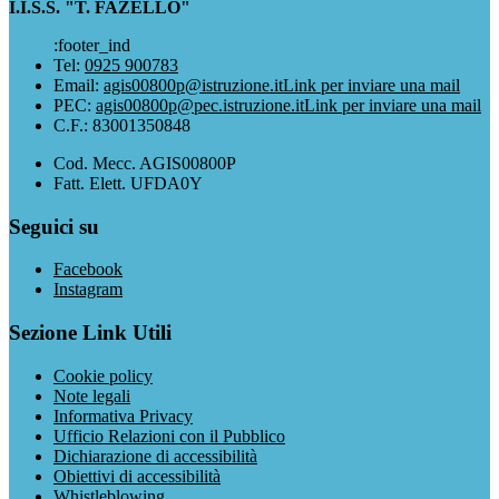
I.I.S.S. "T. FAZELLO"
:footer_ind
Tel:
0925 900783
Email:
agis00800p@istruzione.it
Link per inviare una mail
PEC:
agis00800p@pec.istruzione.it
Link per inviare una mail
C.F.: 83001350848
Cod. Mecc. AGIS00800P
Fatt. Elett. UFDA0Y
Seguici su
Facebook
Instagram
Sezione Link Utili
Cookie policy
Note legali
Informativa Privacy
Ufficio Relazioni con il Pubblico
Dichiarazione di accessibilità
Obiettivi di accessibilità
Whistleblowing