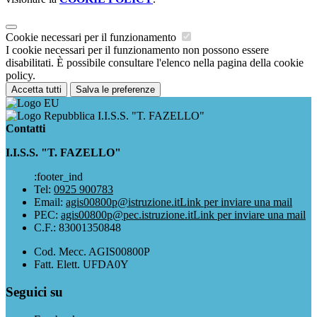
Cookie necessari per il funzionamento
I cookie necessari per il funzionamento non possono essere
disabilitati. È possibile consultare l'elenco nella pagina della cookie
policy.
Accetta tutti
Salva le preferenze
I.I.S.S. "T. FAZELLO"
Contatti
I.I.S.S. "T. FAZELLO"
:footer_ind
Tel:
0925 900783
Email:
agis00800p@istruzione.it
Link per inviare una mail
PEC:
agis00800p@pec.istruzione.it
Link per inviare una mail
C.F.: 83001350848
Cod. Mecc. AGIS00800P
Fatt. Elett. UFDA0Y
Seguici su