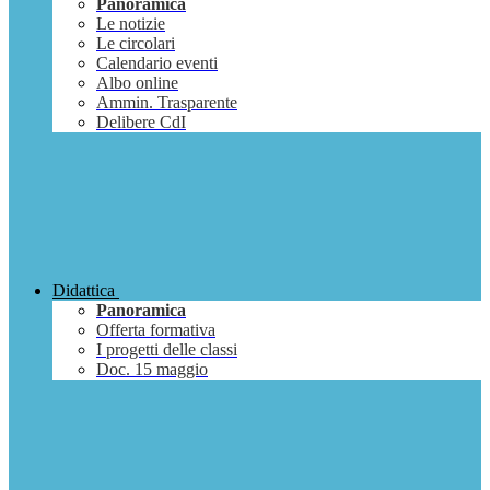
Panoramica
Le notizie
Le circolari
Calendario eventi
Albo online
Ammin. Trasparente
Delibere CdI
Didattica
Panoramica
Offerta formativa
I progetti delle classi
Doc. 15 maggio