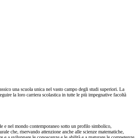
classico una scuola unica nel vasto campo degli studi superiori. La
uire la loro carriera scolastica in tutte le più impegnative facoltà
ntale e nel mondo contemporaneo sotto un profilo simbolico,
lturale che, riservando attenzione anche alle scienze matematiche,
dire e a sviluppare le conoscenze e le abilità e a maturare le competenze