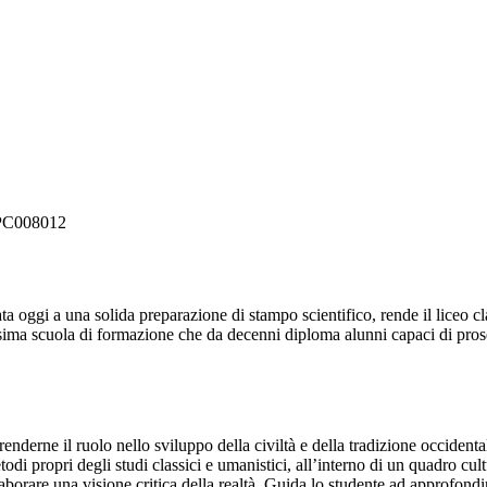
GPC008012
gata oggi a una solida preparazione di stampo scientifico, rende il liceo 
issima scuola di formazione che da decenni diploma alunni capaci di proseg
renderne il ruolo nello sviluppo della civiltà e della tradizione occide
todi propri degli studi classici e umanistici, all’interno di un quadro cu
i elaborare una visione critica della realtà. Guida lo studente ad approfon