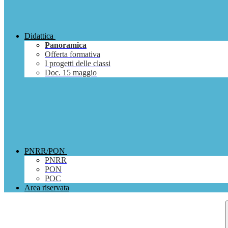
Didattica
Panoramica
Offerta formativa
I progetti delle classi
Doc. 15 maggio
PNRR/PON
PNRR
PON
POC
Area riservata