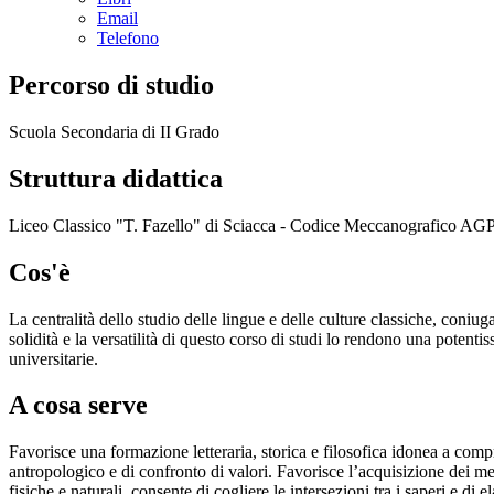
Email
Telefono
Percorso di studio
Scuola Secondaria di II Grado
Struttura didattica
Liceo Classico "T. Fazello" di Sciacca - Codice Meccanografico A
Cos'è
La centralità dello studio delle lingue e delle culture classiche, coniu
solidità e la versatilità di questo corso di studi lo rendono una potent
universitarie.
A cosa serve
Favorisce una formazione letteraria, storica e filosofica idonea a comp
antropologico e di confronto di valori. Favorisce l’acquisizione dei me
fisiche e naturali, consente di cogliere le intersezioni tra i saperi e d