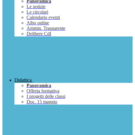
Panoramica
Le notizie
Le circolari
Calendario eventi
Albo online
Ammin. Trasparente
Delibere CdI
Didattica
Panoramica
Offerta formativa
I progetti delle classi
Doc. 15 maggio