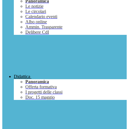
Panoramica
Le notizie
Le circolari
Calendario eventi
Albo online
Ammin. Trasparente
Delibere CdI
Didattica
Panoramica
Offerta formativa
I progetti delle classi
Doc. 15 maggio