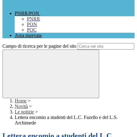
PNRR/PON
PNRR
PON
POC
Area riservata
Campo di ricerca per le pagine del sito
Home
>
Novità
>
Le notizie
>
Lettera encomio a studenti del L.C. Fazello e del L.S.
Archimede
Lettera encomio a studenti del L.C.