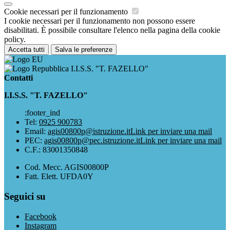
Cookie necessari per il funzionamento
I cookie necessari per il funzionamento non possono essere
disabilitati. È possibile consultare l'elenco nella pagina della cookie
policy.
Accetta tutti
Salva le preferenze
I.I.S.S. "T. FAZELLO"
Contatti
I.I.S.S. "T. FAZELLO"
:footer_ind
Tel:
0925 900783
Email:
agis00800p@istruzione.it
Link per inviare una mail
PEC:
agis00800p@pec.istruzione.it
Link per inviare una mail
C.F.: 83001350848
Cod. Mecc. AGIS00800P
Fatt. Elett. UFDA0Y
Seguici su
Facebook
Instagram