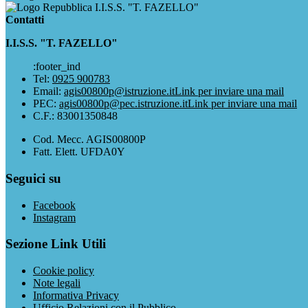
I.I.S.S. "T. FAZELLO"
Contatti
I.I.S.S. "T. FAZELLO"
:footer_ind
Tel:
0925 900783
Email:
agis00800p@istruzione.it
Link per inviare una mail
PEC:
agis00800p@pec.istruzione.it
Link per inviare una mail
C.F.: 83001350848
Cod. Mecc. AGIS00800P
Fatt. Elett. UFDA0Y
Seguici su
Facebook
Instagram
Sezione Link Utili
Cookie policy
Note legali
Informativa Privacy
Ufficio Relazioni con il Pubblico