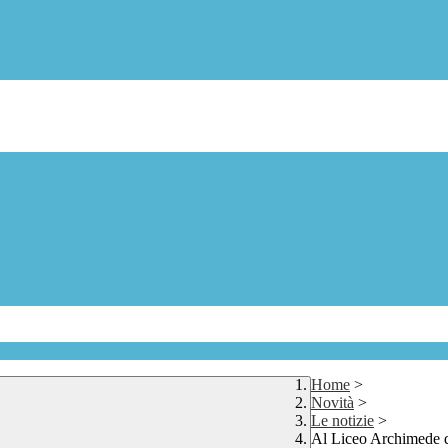
Home
>
Novità
>
Le notizie
>
Al Liceo Archimede di