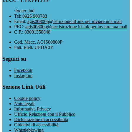
I.I.S.S. "T. FAZELLO"
:footer_ind
Tel:
0925 900783
Email:
agis00800p@istruzione.it
Link per inviare una mail
PEC:
agis00800p@pec.istruzione.it
Link per inviare una mail
C.F.: 83001350848
Cod. Mecc. AGIS00800P
Fatt. Elett. UFDA0Y
Seguici su
Facebook
Instagram
Sezione Link Utili
Cookie policy
Note legali
Informativa Privacy
Ufficio Relazioni con il Pubblico
Dichiarazione di accessibilità
Obiettivi di accessibilità
Whistleblowing