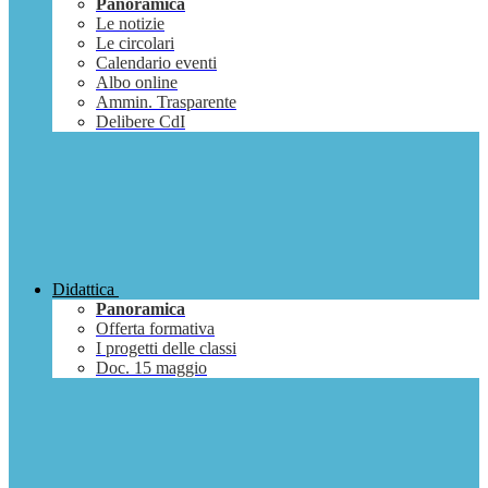
Panoramica
Le notizie
Le circolari
Calendario eventi
Albo online
Ammin. Trasparente
Delibere CdI
Didattica
Panoramica
Offerta formativa
I progetti delle classi
Doc. 15 maggio