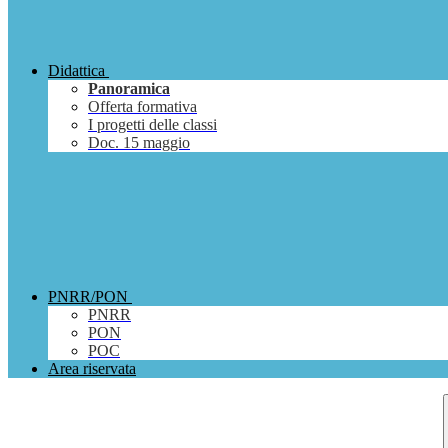
Didattica
Panoramica
Offerta formativa
I progetti delle classi
Doc. 15 maggio
PNRR/PON
PNRR
PON
POC
Area riservata