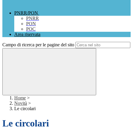
PNRR/PON
PNRR
PON
POC
Area riservata
Campo di ricerca per le pagine del sito
Home
>
Novità
>
Le circolari
Le circolari