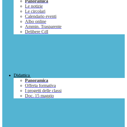
Panoramica
Le notizie
Le circolari
Calendario eventi
Albo online
Ammin. Trasparente
Delibere CdI
Didattica
Panoramica
Offerta formativa
I progetti delle classi
Doc. 15 maggio