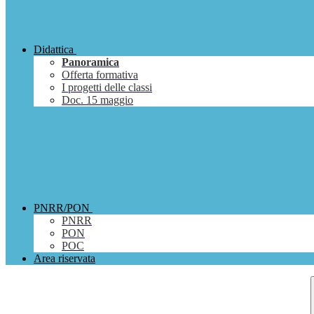
Didattica
Panoramica
Offerta formativa
I progetti delle classi
Doc. 15 maggio
PNRR/PON
PNRR
PON
POC
Area riservata