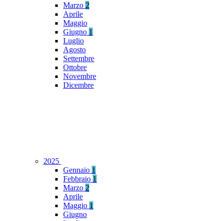
Marzo
2
Aprile
Maggio
Giugno
1
Luglio
Agosto
Settembre
Ottobre
Novembre
Dicembre
2025
Gennaio
1
Febbraio
1
Marzo
2
Aprile
Maggio
1
Giugno