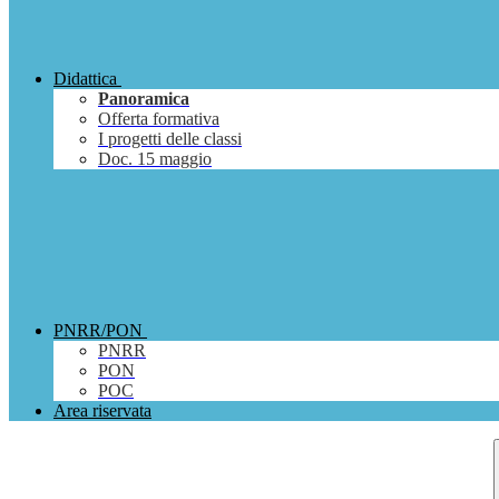
Didattica
Panoramica
Offerta formativa
I progetti delle classi
Doc. 15 maggio
PNRR/PON
PNRR
PON
POC
Area riservata